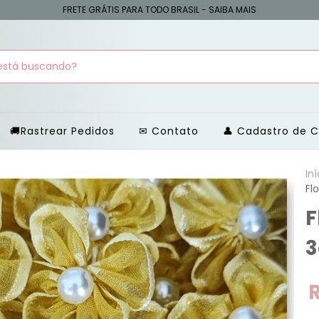
FRETE GRÁTIS PARA TODO BRASIL - SAIBA MAIS
🚚Rastrear Pedidos
Contato
Cadastro de C
Iní
Fl
F
3