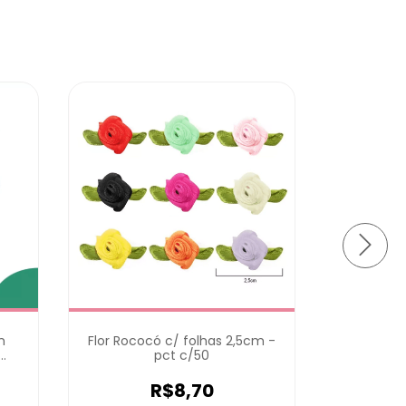
m
Flor Rococó c/ folhas 2,5cm -
Flor Roc
pct c/50
R$8,70