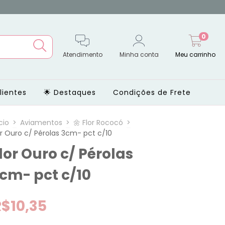
0
Atendimento
Minha conta
Meu carrinho
lientes
Destaques
Condições de Frete
cio
>
Aviamentos
>
Flor Rococó
>
or Ouro c/ Pérolas 3cm- pct c/10
lor Ouro c/ Pérolas
cm- pct c/10
R$10,35