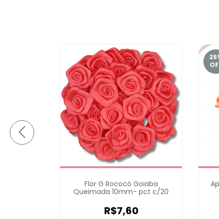
25
OF
rolas 3cm-
Flor G Rococó Goiaba
Ap
Queimada 10mm- pct c/20
5
R$7,60