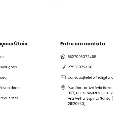
ções Úteis
Entre em contato
os
5527995072468
evoluções
27995072468
prar
contato@elefortedigital.
 Privacidade
Rua Doutor Antônio Bezer
367, LOJA PAVIMENTO TERRE
Frequentes
Vila Velha, Espírito Santo
29120560)