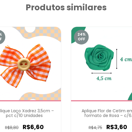
Produtos similares
%
24
%
F
OFF
lique Laço Xadrez 3,5cm –
Aplique Flor de Cetim e
pct c/10 Unidades
formato de Rosa – c/6
Unidades
R$6,60
R$3,60
R$8,80
R$4,75