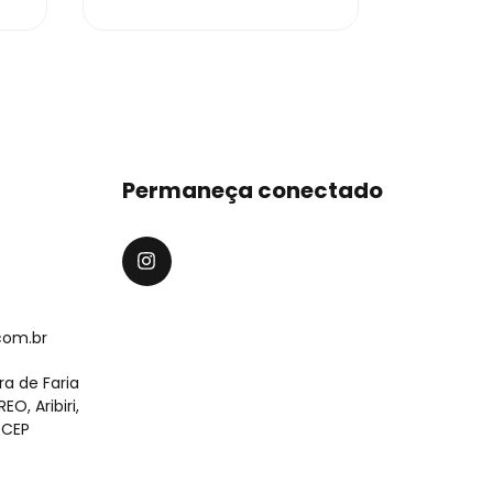
Permaneça conectado
com.br
ra de Faria
O, Aribiri,
 (CEP