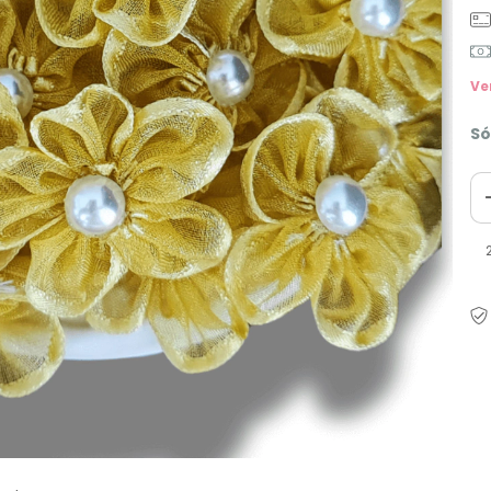
Ve
Só