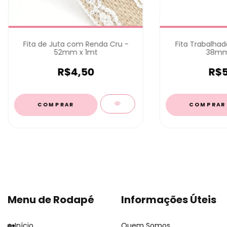
Fita de Juta com Renda Cru -
Fita Trabalhad
52mm x 1mt
38mm
R$4,50
R$5
Menu de Rodapé
Informações Úteis
🏡Início
Quem Somos